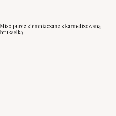
Miso puree ziemniaczane z karmelizowaną
brukselką