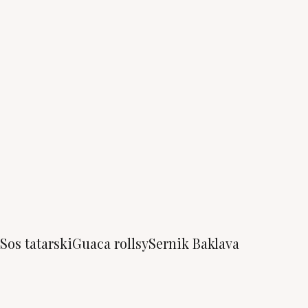
Sos tatarski
Guaca rollsy
Sernik Baklava